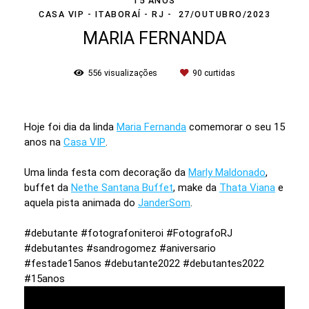
15 ANOS
CASA VIP - ITABORAÍ - RJ
27/OUTUBRO/2023
MARIA FERNANDA
556
visualizações
90
curtidas
Hoje foi dia da linda
Maria Fernanda
comemorar o seu 15
anos na
Casa VIP
.
Uma linda festa com decoração da
Marly Maldonado
,
buffet da
Nethe Santana Buffet
, make da
Thata Viana
e
aquela pista animada do
JanderSom
.
#debutante #fotografoniteroi #FotografoRJ
#debutantes #sandrogomez #aniversario
#festade15anos #debutante2022 #debutantes2022
#15anos