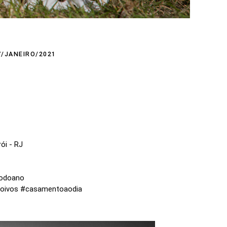
7/JANEIRO/2021
rói - RJ
todoano
noivos #casamentoaodia