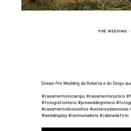
PRÉ WEDDING
Ensaio Pré Wedding da Roberta e do Diogo que
#casamentonocampo #casamentorustico #fot
#fotografoniteroi #preweddingniteroi #fo
#casamentodossonhos #universodasnoivas 
#weddingday #cerimonialista #cabinedefoto