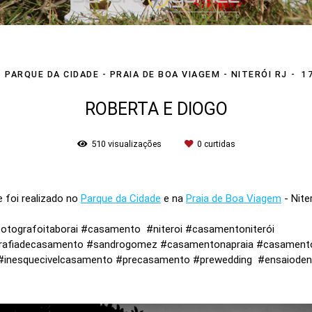
PARQUE DA CIDADE - PRAIA DE BOA VIAGEM - NITERÓI RJ
1
ROBERTA E DIOGO
510
visualizações
0
curtidas
 foi realizado no
Parque da Cidade
e na
Praia de Boa Viagem
- Nite
ografoitaborai #casamento #niteroi #casamentoniterói
tografiadecasamento #sandrogomez #casamentonapraia #casamen
#inesquecivelcasamento #precasamento #prewedding #ensaiode