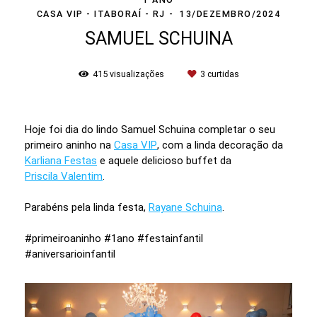
CASA VIP - ITABORAÍ - RJ
13/DEZEMBRO/2024
SAMUEL SCHUINA
415
visualizações
3
curtidas
Hoje foi dia do lindo Samuel Schuina completar o seu
primeiro aninho na
Casa VIP
, com a linda decoração da
Karliana Festas
e aquele delicioso buffet da
Priscila Valentim
.
Parabéns pela linda festa,
Rayane Schuina
.
#primeiroaninho #1ano #festainfantil
#aniversarioinfantil