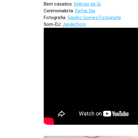
Bem casados:
Delícias da Gi
Cerimonialista:
Dafne Oia
Fotografia:
Sandro Gomez Fotografia
Som-DJ:
JanderSom