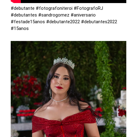
#debutante #fotografoniteroi #FotografoRJ
#debutantes #sandrogomez #aniversario
#festade15anos #debutante2022 #debutantes2022
#15anos