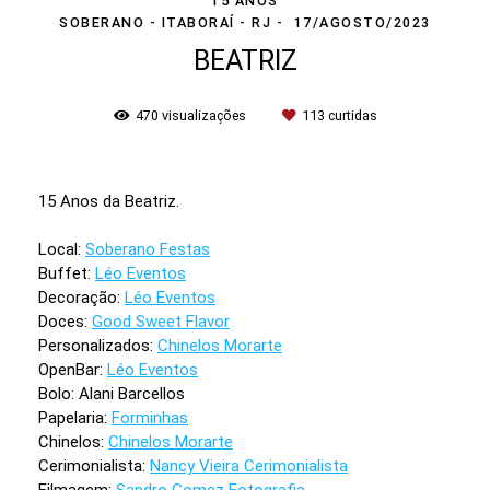
15 ANOS
SOBERANO - ITABORAÍ - RJ
17/AGOSTO/2023
BEATRIZ
470
visualizações
113
curtidas
15 Anos da Beatriz.
Local:
Soberano Festas
Buffet:
Léo Eventos
Decoração:
Léo Eventos
Doces:
Good Sweet Flavor
Personalizados:
Chinelos Morarte
OpenBar:
Léo Eventos
Bolo: Alani Barcellos
Papelaria:
Forminhas
Chinelos:
Chinelos Morarte
Cerimonialista:
Nancy Vieira Cerimonialista
Filmagem:
Sandro Gomez Fotografia