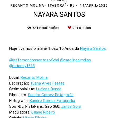
15 ANOS
RECANTO MOLINA - ITABORAÍ - RJ
19/ABRIL/2025
NAYARA SANTOS
571
visualizações
231
curtidas
Hoje tivemos o maravilhoso 15 Anos da
Nayara Santos
.
@jeffersondossantosoficial
@carolinealmdias
@tatanay1618
Local:
Recanto Molina
Decoração:
Tuana Alves Festas
Cerimonialista:
Luciana Benad
Filmagem:
Sandro Gomez Fotografia
Fotografia:
Sandro Gomez Fotografia
Som-DJ, PistaParis, Giro 360:
JanderSom
Maquiadora:
Liliane Ribeiro
Cabelo:
Liliane Ribeiro