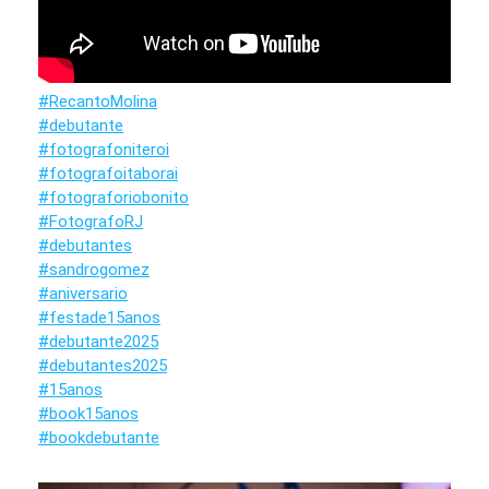
#RecantoMolina
#debutante
#fotografoniteroi
#fotografoitaborai
#fotograforiobonito
#FotografoRJ
#debutantes
#sandrogomez
#aniversario
#festade15anos
#debutante2025
#debutantes2025
#15anos
#book15anos
#bookdebutante