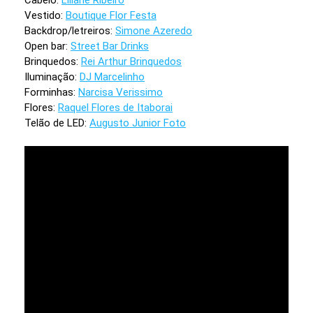
Vestido:
Boutique Flor Festa
Backdrop/letreiros:
Simone Azeredo
Open bar:
Street Bar Drinks
Brinquedos:
Rei Arthur Brinquedos
Iluminação:
DJ Marcelinho
Forminhas:
Narcisa Verissimo
Flores:
Raquel Flores de Itaborai
Telão de LED:
Augusto Junior Foto