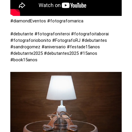
#diamondEventos #fotografomarica
#debutante #fotografoniteroi #fotografoitaborai
#fotograforiobonito #FotografoRJ #debutantes
#sandrogomez #aniversario #festade15anos
#debutante2025 #debutantes2025 #15anos
#book15anos