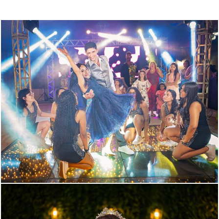
550
175