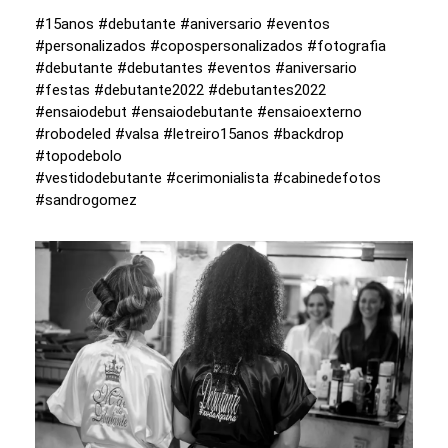
#15anos #debutante #aniversario #eventos
#personalizados #copospersonalizados #fotografia
#debutante #debutantes #eventos #aniversario
#festas #debutante2022 #debutantes2022
#ensaiodebut #ensaiodebutante #ensaioexterno
#robodeled #valsa #letreiro15anos #backdrop
#topodebolo
#vestidodebutante #cerimonialista #cabinedefotos
#sandrogomez