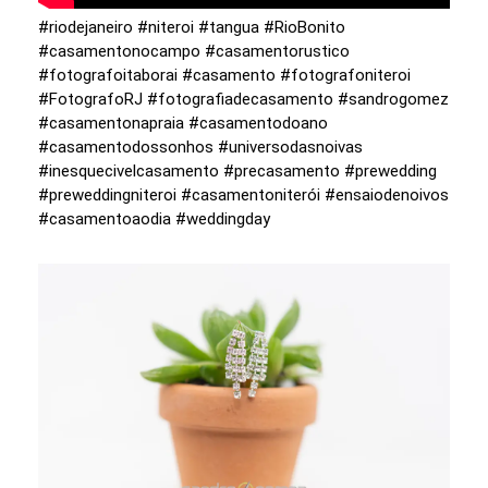
#riodejaneiro #niteroi #tangua #RioBonito
#casamentonocampo #casamentorustico
#fotografoitaborai #casamento #fotografoniteroi
#FotografoRJ #fotografiadecasamento #sandrogomez
#casamentonapraia #casamentodoano
#casamentodossonhos #universodasnoivas
#inesquecivelcasamento #precasamento #prewedding
#preweddingniteroi #casamentoniterói #ensaiodenoivos
#casamentoaodia #weddingday