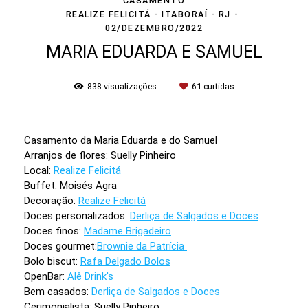
CASAMENTO
REALIZE FELICITÁ - ITABORAÍ - RJ
02/DEZEMBRO/2022
MARIA EDUARDA E SAMUEL
838
visualizações
61
curtidas
Casamento da Maria Eduarda e do Samuel
Arranjos de flores: Suelly Pinheiro
Local:
Realize Felicitá
Buffet: Moisés Agra
Decoração:
Realize Felicitá
Doces personalizados:
Derliça de Salgados e Doces
Doces finos:
Madame Brigadeiro
Doces gourmet:
Brownie da Patrícia
Bolo biscut:
Rafa Delgado Bolos
OpenBar:
Alê Drink's
Bem casados:
Derliça de Salgados e Doces
Cerimonialista: Suelly Pinheiro