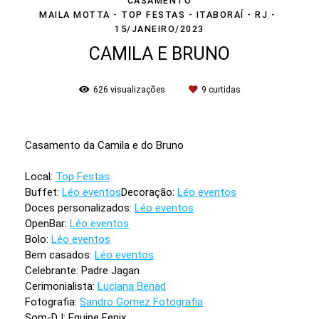
CASAMENTO
MAILA MOTTA - TOP FESTAS - ITABORAÍ - RJ
15/JANEIRO/2023
CAMILA E BRUNO
626
visualizações
9
curtidas
Casamento da Camila e do Bruno
Local:
Top Festas
Buffet:
Léo eventos
Decoração:
Léo eventos
Doces personalizados:
Léo eventos
OpenBar:
Léo eventos
Bolo:
Léo eventos
Bem casados:
Léo eventos
Celebrante: Padre Jagan
Cerimonialista:
Luciana Benad
Fotografia:
Sandro Gomez Fotografia
Som-DJ: Equipe Fenix