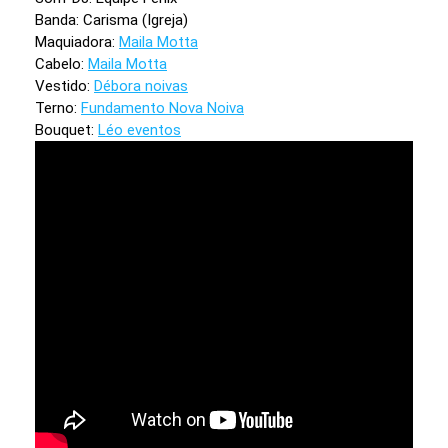
Banda: Carisma (Igreja)
Maquiadora:
Maila Motta
Cabelo:
Maila Motta
Vestido:
Débora noivas
Terno:
Fundamento Nova Noiva
Bouquet:
Léo eventos