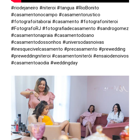
#riodejaneiro #niteroi #tangua #RioBonito
#casamentonocampo #casamentorustico
#fotografoitaborai #casamento #fotografoniteroi
#FotografoRJ #fotografiadecasamento #sandrogomez
#casamentonapraia #casamentodoano
#casamentodossonhos #universodasnoivas
#inesquecivelcasamento #precasamento #prewedding
#preweddingniteroi #casamentoniterói #ensaiodenoivos
#casamentoaodia #weddingday