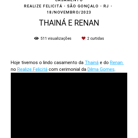
REALIZE FELICITÁ - SÃO GONÇALO - RJ
18/NOVEMBRO/2023
THAINÁ E RENAN
511
visualizações
2
curtidas
Hoje tivemos o lindo casamento da
Thainá
e do
Renan
no
Realize Felicitá
com cerimonial da
Dilma Gomes
.