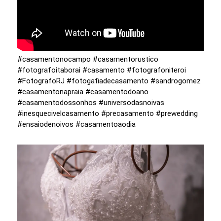
#casamentonocampo #casamentorustico
#fotografoitaborai #casamento #fotografoniteroi
#FotografoRJ #fotogafiadecasamento #sandrogomez
#casamentonapraia #casamentodoano
#casamentodossonhos #universodasnoivas
#inesquecivelcasamento #precasamento #prewedding
#ensaiodenoivos #casamentoaodia