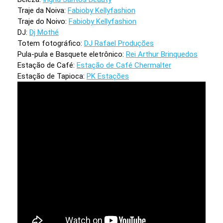
Traje da Noiva:
Fabioby Kellyfashion
Traje do Noivo:
Fabioby Kellyfashion
DJ:
Dj Mothé
Totem fotográfico:
DJ Rafael Produções
Pula-pula e Basquete eletrônico:
Rei Arthur Brinquedos
Estação de Café:
Estação de Café Chermalter
Estação de Tapioca:
PK Estações