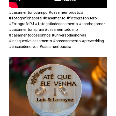
#casamentonocampo #casamentorustico
#fotografoitaborai #casamento #fotografoniteroi
#FotografoRJ #fotogafiadecasamento #sandrogomez
#casamentonapraia #casamentodoano
#casamentodossonhos #universodasnoivas
#inesquecivelcasamento #precasamento #prewedding
#ensaiodenoivos #casamentoaodia