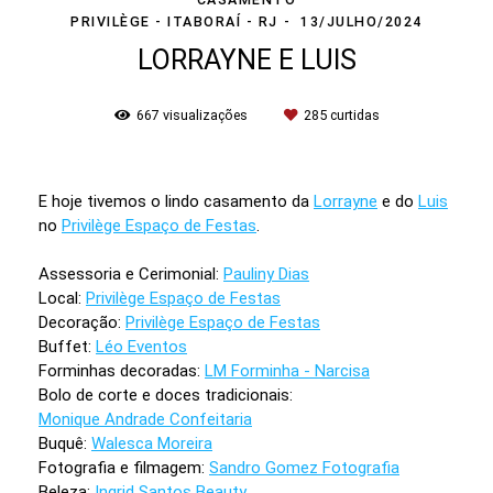
PRIVILÈGE - ITABORAÍ - RJ
13/JULHO/2024
LORRAYNE E LUIS
667
visualizações
285
curtidas
E hoje tivemos o lindo casamento da
Lorrayne
e do
Luis
no
Privilège Espaço de Festas
.
Assessoria e Cerimonial:
Pauliny Dias
Local:
Privilège Espaço de Festas
Decoração:
Privilège Espaço de Festas
Buffet:
Léo Eventos
Forminhas decoradas:
LM Forminha - Narcisa
Bolo de corte e doces tradicionais:
Monique Andrade Confeitaria
Buquê:
Walesca Moreira
Fotografia e filmagem:
Sandro Gomez Fotografia
Beleza:
Ingrid Santos Beauty