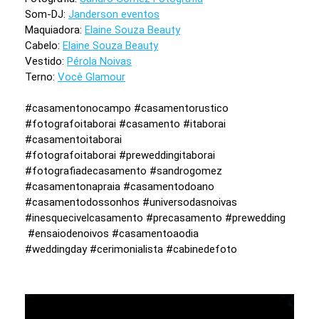
Som-DJ:
Janderson eventos
Maquiadora:
Elaine Souza Beauty
Cabelo:
Elaine Souza Beauty
Vestido:
Pérola Noivas
Terno:
Você Glamour
#casamentonocampo #casamentorustico
#fotografoitaborai #casamento #itaborai
#casamentoitaborai
#fotografoitaborai #preweddingitaborai
#fotografiadecasamento #sandrogomez
#casamentonapraia #casamentodoano
#casamentodossonhos #universodasnoivas
#inesquecivelcasamento #precasamento #prewedding
#ensaiodenoivos #casamentoaodia
#weddingday #cerimonialista #cabinedefoto