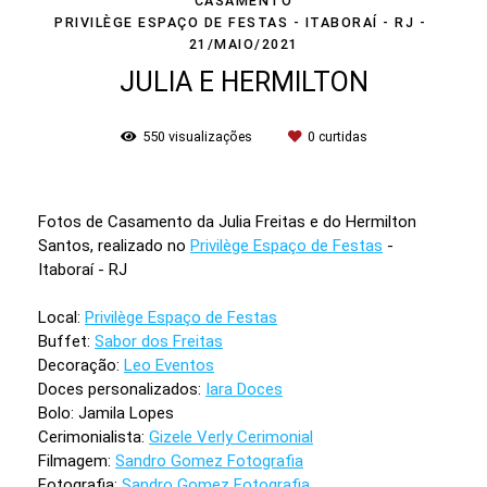
CASAMENTO
PRIVILÈGE ESPAÇO DE FESTAS - ITABORAÍ - RJ
21/MAIO/2021
JULIA E HERMILTON
550
visualizações
0
curtidas
Fotos de Casamento da Julia Freitas e do Hermilton
Santos, realizado no
Privilège Espaço de Festas
-
Itaboraí - RJ
Local:
Privilège Espaço de Festas
Buffet:
Sabor dos Freitas
Decoração:
Leo Eventos
Doces personalizados:
Iara Doces
Bolo: Jamila Lopes
Cerimonialista:
Gizele Verly Cerimonial
Filmagem:
Sandro Gomez Fotografia
Fotografia:
Sandro Gomez Fotografia