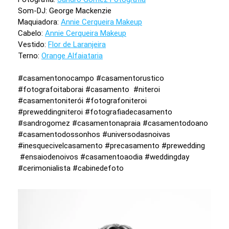
Som-DJ: George Mackenzie
Maquiadora:
Annie Cerqueira Makeup
Cabelo:
Annie Cerqueira Makeup
Vestido:
Flor de Laranjeira
Terno:
Orange Alfaiataria
#casamentonocampo #casamentorustico
#fotografoitaborai #casamento #niteroi
#casamentoniterói #fotografoniteroi
#preweddingniteroi #fotografiadecasamento
#sandrogomez #casamentonapraia #casamentodoano
#casamentodossonhos #universodasnoivas
#inesquecivelcasamento #precasamento #prewedding
#ensaiodenoivos #casamentoaodia #weddingday
#cerimonialista #cabinedefoto