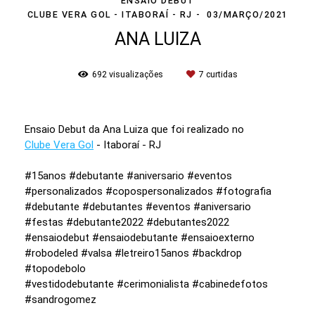
ENSAIO DEBUT
CLUBE VERA GOL - ITABORAÍ - RJ
03/MARÇO/2021
ANA LUIZA
692
visualizações
7
curtidas
Ensaio Debut da Ana Luiza que foi realizado no
Clube Vera Gol
- Itaboraí - RJ
#15anos #debutante #aniversario #eventos
#personalizados #copospersonalizados #fotografia
#debutante #debutantes #eventos #aniversario
#festas #debutante2022 #debutantes2022
#ensaiodebut #ensaiodebutante #ensaioexterno
#robodeled #valsa #letreiro15anos #backdrop
#topodebolo
#vestidodebutante #cerimonialista #cabinedefotos
#sandrogomez