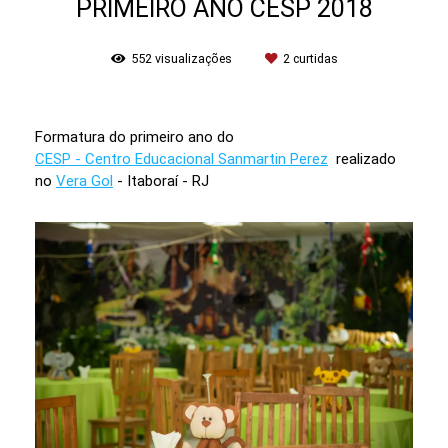
PRIMEIRO ANO CESP 2018
552
visualizações
2
curtidas
Formatura do primeiro ano do
CESP - Centro Educacional Sanmartin Perez
realizado
no
Vera Gol
- Itaboraí - RJ