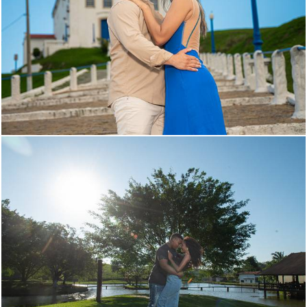
747
0
546
97