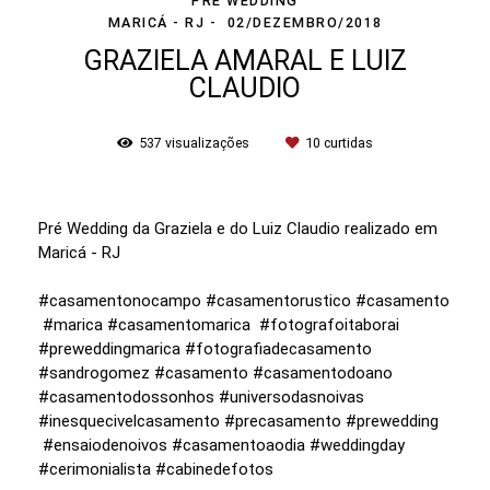
PRÉ WEDDING
MARICÁ - RJ
02/DEZEMBRO/2018
GRAZIELA AMARAL E LUIZ
CLAUDIO
537
visualizações
10
curtidas
Pré Wedding da Graziela e do Luiz Claudio realizado em
Maricá - RJ
#casamentonocampo #casamentorustico #casamento
#marica #casamentomarica #fotografoitaborai
#preweddingmarica #fotografiadecasamento
#sandrogomez #casamento #casamentodoano
#casamentodossonhos #universodasnoivas
#inesquecivelcasamento #precasamento #prewedding
#ensaiodenoivos #casamentoaodia #weddingday
#cerimonialista #cabinedefotos