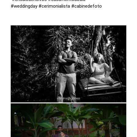
#weddingday #cerimonialista #cabinedefoto