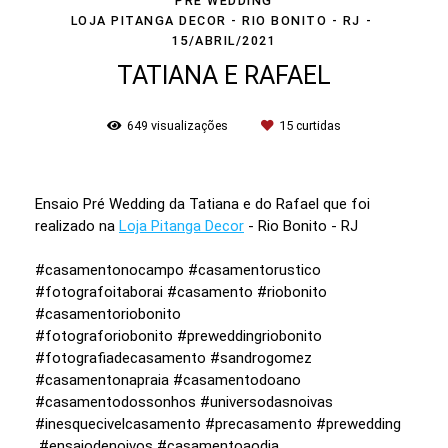
PRÉ WEDDING
LOJA PITANGA DECOR - RIO BONITO - RJ
15/ABRIL/2021
TATIANA E RAFAEL
649
visualizações
15
curtidas
Ensaio Pré Wedding da Tatiana e do Rafael que foi
realizado na
Loja Pitanga Decor
- Rio Bonito - RJ
#casamentonocampo #casamentorustico
#fotografoitaborai #casamento #riobonito
#casamentoriobonito
#fotograforiobonito #preweddingriobonito
#fotografiadecasamento #sandrogomez
#casamentonapraia #casamentodoano
#casamentodossonhos #universodasnoivas
#inesquecivelcasamento #precasamento #prewedding
#ensaiodenoivos #casamentoaodia