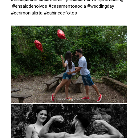
#ensaiodenoivos #casamentoaodia #weddingday
#cerimonialista #cabinedefotos