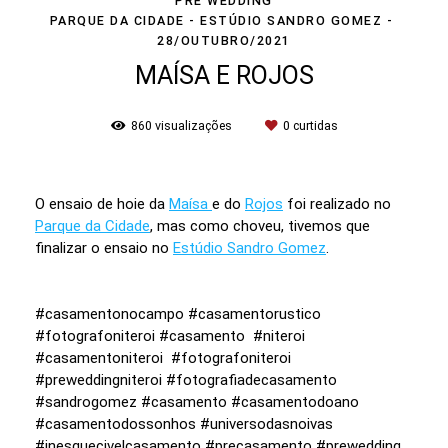
PRÉ WEDDING
PARQUE DA CIDADE - ESTÚDIO SANDRO GOMEZ
28/OUTUBRO/2021
MAÍSA E ROJOS
860
visualizações
0
curtidas
O ensaio de hoie da
Maísa
e do
Rojos
foi realizado no
Parque da Cidade
, mas como choveu, tivemos que
finalizar o ensaio no
Estúdio Sandro Gomez
.
#casamentonocampo #casamentorustico
#fotografoniteroi #casamento #niteroi
#casamentoniteroi #fotografoniteroi
#preweddingniteroi #fotografiadecasamento
#sandrogomez #casamento #casamentodoano
#casamentodossonhos #universodasnoivas
#inesquecivelcasamento #precasamento #prewedding