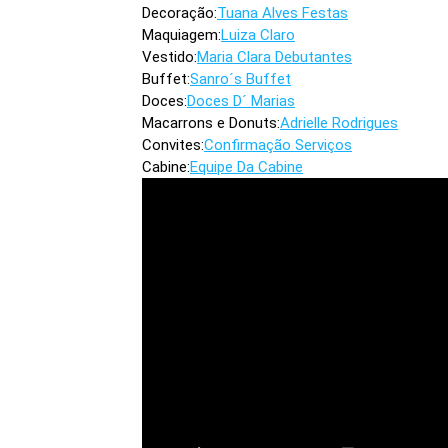
Decoração:
Tuana Alves Festas
Maquiagem:
Luiza Claro
Vestido:
Maria Clara Debutantes
Buffet:
Sanro´s Buffet
Doces:
Doces D´ Marias
Macarrons e Donuts:
Adrielle Rodrigues
Convites:
Confirmação Serviços
Cabine:
Equipe Da Cabine