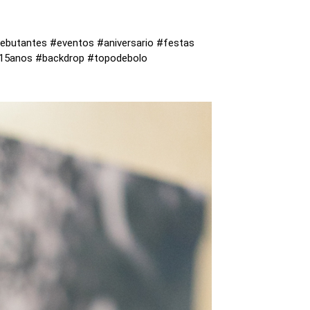
ebutantes #eventos #aniversario #festas
o15anos #backdrop #topodebolo