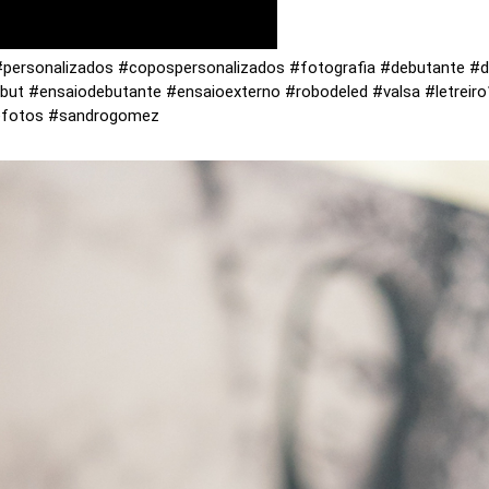
#personalizados #copospersonalizados #fotografia #debutante #d
ut #ensaiodebutante #ensaioexterno #robodeled #valsa #letreir
defotos #sandrogomez