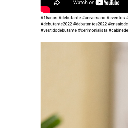
#15anos #debutante #aniversario #eventos 
#debutante2022 #debutantes2022 #ensaiodeb
#vestidodebutante #cerimonialista #cabine