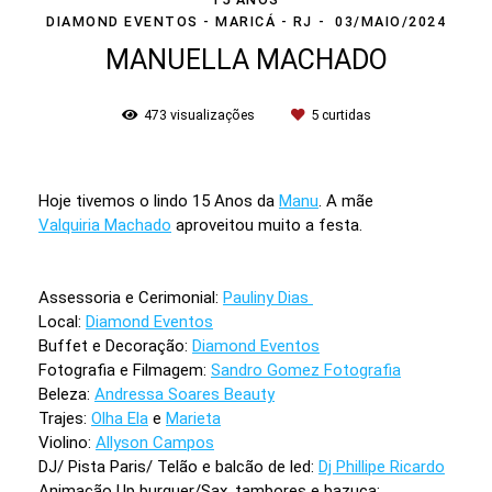
DIAMOND EVENTOS - MARICÁ - RJ
03/MAIO/2024
MANUELLA MACHADO
473
visualizações
5
curtidas
Hoje tivemos o lindo 15 Anos da
Manu
. A mãe
Valquiria Machado
aproveitou muito a festa.
Assessoria e Cerimonial:
Pauliny Dias
Local:
Diamond Eventos
Buffet e Decoração:
Diamond Eventos
Fotografia e Filmagem:
Sandro Gomez Fotografia
Beleza:
Andressa Soares Beauty
Trajes:
Olha Ela
e
Marieta
Violino:
Allyson Campos
DJ/ Pista Paris/ Telão e balcão de led:
Dj Phillipe Ricardo
Animação Up burguer/Sax, tambores e bazuca: