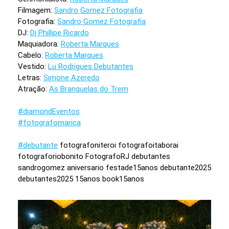
Filmagem:
Sandro Gomez Fotografia
Fotografia:
Sandro Gomez Fotografia
DJ:
Dj Phillipe Ricardo
Maquiadora:
Roberta Marques
Cabelo:
Roberta Marques
Vestido:
Lu Rodrigues Debutantes
Letras:
Simone Azeredo
Atração:
As Branquelas do Trem
#diamondEventos
#fotografomarica
#debutante
fotografoniteroi fotografoitaborai
fotograforiobonito FotografoRJ debutantes
sandrogomez aniversario festade15anos debutante2025
debutantes2025 15anos book15anos