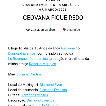
15 ANOS
DIAMOND EVENTOS - MARICÁ - RJ
07/MARÇO/2026
GEOVANA FIGUEIREDO
222
visualizações
3
curtidas
E hoje foi dia de 15 Anos da linda
Geovana
no
Diamond Eventos
, com o lindo vestido da
Lu Rodrigues Debutantes
, produção maravilhosa da
minha amiga
Roberta Marques
.
Mãe:
Luciana Cristina
Local do Making of:
Diamond Eventos
Local da cerimonia:
Diamond Eventos
Buffet:
Diamond Eventos
Decoração:
Diamond Eventos
Cerimonialista:
Roberta Marques