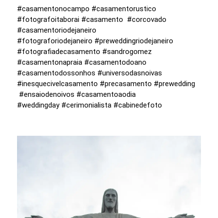
#casamentonocampo #casamentorustico
#fotografoitaborai #casamento #corcovado
#casamentoriodejaneiro
#fotograforiodejaneiro #preweddingriodejaneiro
#fotografiadecasamento #sandrogomez
#casamentonapraia #casamentodoano
#casamentodossonhos #universodasnoivas
#inesquecivelcasamento #precasamento #prewedding
#ensaiodenoivos #casamentoaodia
#weddingday #cerimonialista #cabinedefoto