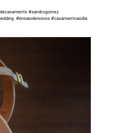
iadecasamento #sandrogomez
edding #ensaiodenoivos #casamentoaodia