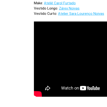
Make:
Ateliê Carol Furtado
Vestido Longo:
Zárex Noivas
Vestido Curto:
Atelier Sara Lourenço Noivas