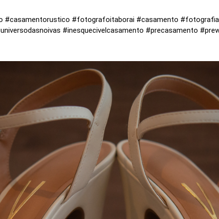
#casamentorustico #fotografoitaborai #casamento #fotograf
iversodasnoivas #inesquecivelcasamento #precasamento #prew