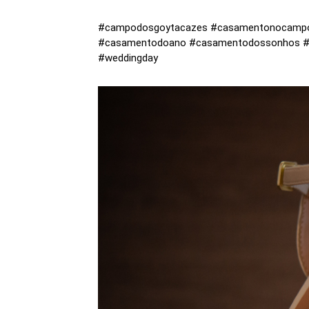
#campodosgoytacazes #casamentonocampo 
#casamentodoano #casamentodossonhos #un
#weddingday