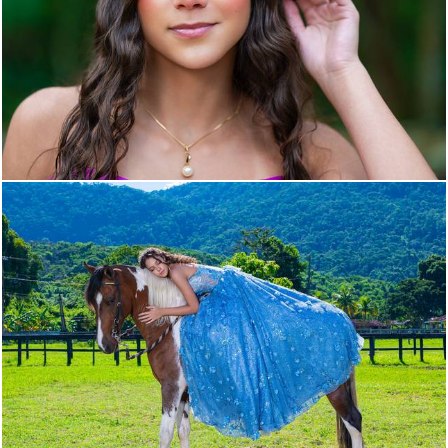
378
0
188
24