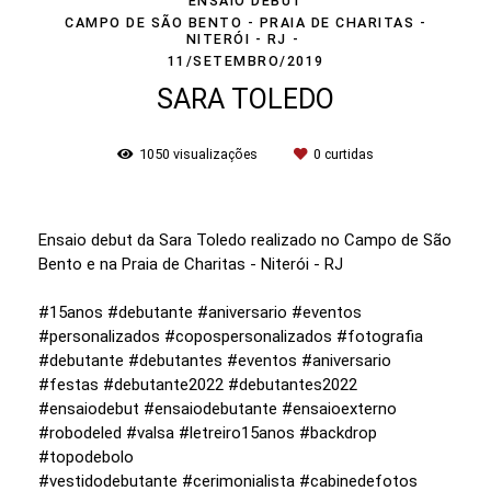
ENSAIO DEBUT
CAMPO DE SÃO BENTO - PRAIA DE CHARITAS -
NITERÓI - RJ
11/SETEMBRO/2019
SARA TOLEDO
1050
visualizações
0
curtidas
Ensaio debut da Sara Toledo realizado no Campo de São
Bento e na Praia de Charitas - Niterói - RJ
#15anos #debutante #aniversario #eventos
#personalizados #copospersonalizados #fotografia
#debutante #debutantes #eventos #aniversario
#festas #debutante2022 #debutantes2022
#ensaiodebut #ensaiodebutante #ensaioexterno
#robodeled #valsa #letreiro15anos #backdrop
#topodebolo
#vestidodebutante #cerimonialista #cabinedefotos